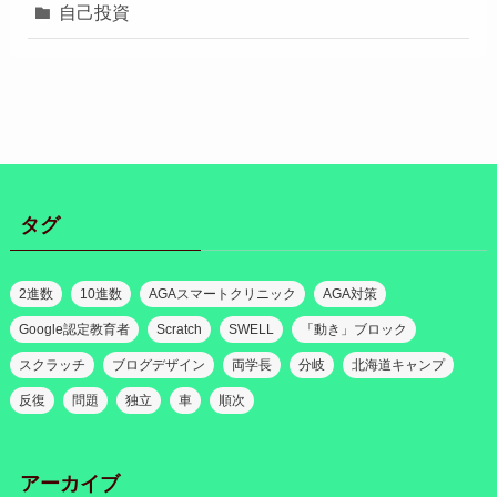
自己投資
タグ
2進数
10進数
AGAスマートクリニック
AGA対策
Google認定教育者
Scratch
SWELL
「動き」ブロック
スクラッチ
ブログデザイン
両学長
分岐
北海道キャンプ
反復
問題
独立
車
順次
アーカイブ