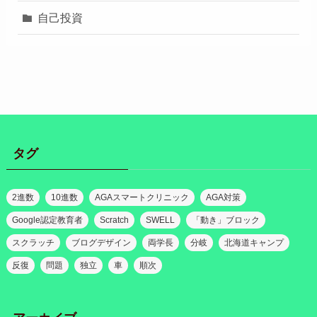
自己投資
タグ
2進数
10進数
AGAスマートクリニック
AGA対策
Google認定教育者
Scratch
SWELL
「動き」ブロック
スクラッチ
ブログデザイン
両学長
分岐
北海道キャンプ
反復
問題
独立
車
順次