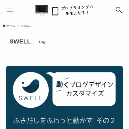
ホーム
SWELL
SWELL
– tag –