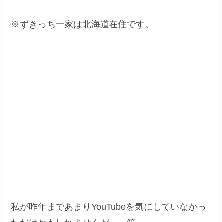
※ずきっち一家は北海道在住です。
去年まではYouTubeにこんなに北
海道のキャンプ情報はなかったの
に！
1年で状況が一変しました！
私が昨年まであまりYouTubeを気にしていなかっ