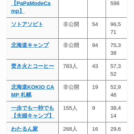
【PaPaModeCa
598
mp】
ソトアソビト
非公開
54
96,5
71
北海道キャンプ
非公開
94
75,3
38
焚き火とコーヒー
783人
43
57,3
52
北海道KOKIO CA
非公開
19
52,9
MP 札幌
46
一歩でも一秒でも
155人
9
38,4
【夫婦キャンプ】
14
わたるん家
268人
16
29,6