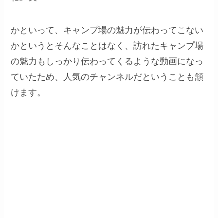
かといって、キャンプ場の魅力が伝わってこない
かというとそんなことはなく、訪れたキャンプ場
の魅力もしっかり伝わってくるような動画になっ
ていたため、人気のチャンネルだということも頷
けます。
今回の調査を機に、「
ヒヌマフウ
フ
」、「
Keitan’sCamp
」、「
焚
き火とコーヒー
」の３つをチャン
ネル登録してしまいました！笑
北海道キャンパーにはオススメで
す！！