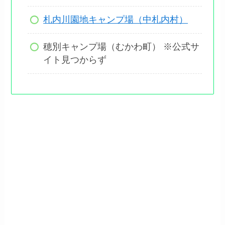
札内川園地キャンプ場（中札内村）
穂別キャンプ場（むかわ町） ※公式サ
イト見つからず
この動画で紹介されていたアカイ
ガワ・トモ・プレイパークを予約
することができました！ た・
の・し・み～！