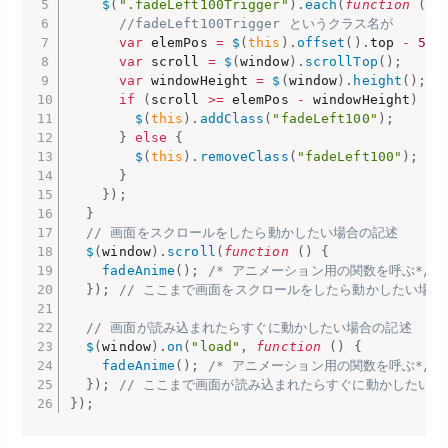
$
(
".fadeLeft100Trigger"
)
.
each
(
function
(
)
//fadeLeft100Trigger というクラス名が
var
 elemPos 
=
$
(
this
)
.
offset
(
)
.
top 
-
50
;
var
 scroll 
=
$
(
window
)
.
scrollTop
(
)
;
var
 windowHeight 
=
$
(
window
)
.
height
(
)
;
if
(
scroll 
>=
 elemPos 
-
 windowHeight
)
{
$
(
this
)
.
addClass
(
"fadeLeft100"
)
;
}
else
{
$
(
this
)
.
removeClass
(
"fadeLeft100"
)
;
}
}
)
;
}
// 画面をスクロールをしたら動かしたい場合の記述
$
(
window
)
.
scroll
(
function
(
)
{
fadeAnime
(
)
;
/* アニメーション用の関数を呼ぶ*/
}
)
;
// ここまで画面をスクロールをしたら動かしたい場合
// 画面が読み込まれたらすぐに動かしたい場合の記述
$
(
window
)
.
on
(
"load"
,
function
(
)
{
fadeAnime
(
)
;
/* アニメーション用の関数を呼ぶ*/
}
)
;
// ここまで画面が読み込まれたらすぐに動かしたい場
}
)
;