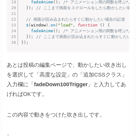
fadeAnime
(
)
;
/* アニメーション用の関数を呼ぶ*/
}
)
;
// ここまで画面をスクロールをしたら動かしたい場合
// 画面が読み込まれたらすぐに動かしたい場合の記述
$
(
window
)
.
on
(
"load"
,
function
(
)
{
fadeAnime
(
)
;
/* アニメーション用の関数を呼ぶ*/
}
)
;
// ここまで画面が読み込まれたらすぐに動かしたい場
}
)
;
あとは投稿の編集ページで、動かしたい吹き出し
を選択して「高度な設定」の「追加CSSクラス」
入力欄に「
fadeDown100Trigger
」と入力してあ
げればOKです。
この内容で動きをつけた吹き出しです。
↓