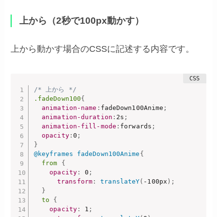
上から（2秒で100px動かす）
上から動かす場合のCSSに記述する内容です。
/* 上から */
.fadeDown100
{
animation-name
:
fadeDown100Anime
;
animation-duration
:
2s
;
animation-fill-mode
:
forwards
;
opacity
:
0
;
}
@keyframes
 fadeDown100Anime
{
from
{
opacity
:
 0
;
transform
:
translateY
(
-100px
)
;
}
to
{
opacity
:
 1
;