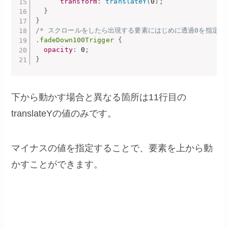
transform
:
translateY
(
0
)
;
}
}
/* スクロールをしたら出現する要素にはじめに透過0を指定　*
.fadeDown100Trigger
{
opacity
:
 0
;
}
下から動かす場合と異なる箇所は11行目の
translateYの値のみです。
マイナスの値を指定することで、要素を上から動
かすことができます。