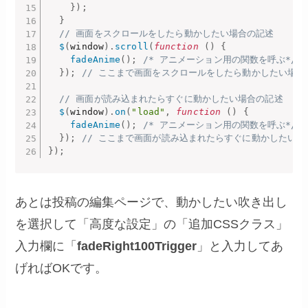
}
)
;
}
// 画面をスクロールをしたら動かしたい場合の記述
$
(
window
)
.
scroll
(
function
(
)
{
fadeAnime
(
)
;
/* アニメーション用の関数を呼ぶ*/
}
)
;
// ここまで画面をスクロールをしたら動かしたい場合
// 画面が読み込まれたらすぐに動かしたい場合の記述
$
(
window
)
.
on
(
"load"
,
function
(
)
{
fadeAnime
(
)
;
/* アニメーション用の関数を呼ぶ*/
}
)
;
// ここまで画面が読み込まれたらすぐに動かしたい場
}
)
;
あとは投稿の編集ページで、動かしたい吹き出し
を選択して「高度な設定」の「追加CSSクラス」
入力欄に「
fadeRight100Trigger
」と入力してあ
げればOKです。