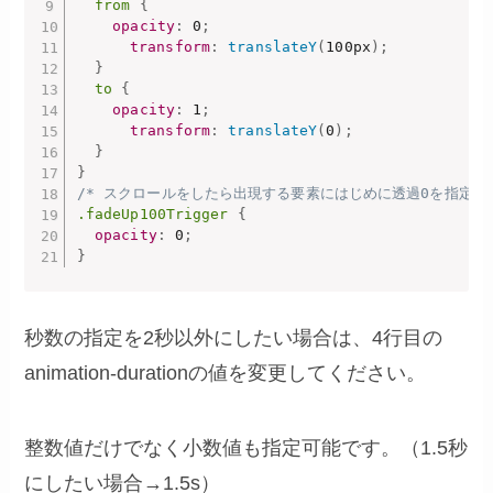
from
{
opacity
:
 0
;
transform
:
translateY
(
100px
)
;
}
to
{
opacity
:
 1
;
transform
:
translateY
(
0
)
;
}
}
/* スクロールをしたら出現する要素にはじめに透過0を指定　*
.fadeUp100Trigger
{
opacity
:
 0
;
}
秒数の指定を2秒以外にしたい場合は、4行目の
animation-durationの値を変更してください。
整数値だけでなく小数値も指定可能です。（1.5秒
にしたい場合→1.5s）