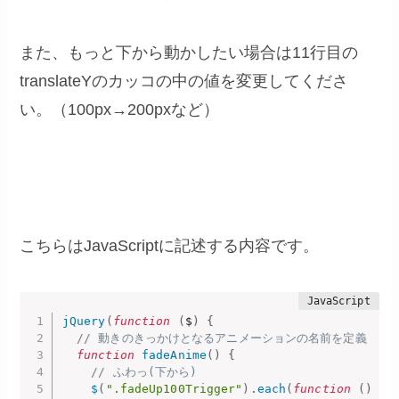
また、もっと下から動かしたい場合は11行目の
translateYのカッコの中の値を変更してくださ
い。（100px→200pxなど）
こちらはJavaScriptに記述する内容です。
jQuery
(
function
(
$
)
{
// 動きのきっかけとなるアニメーションの名前を定義
function
fadeAnime
(
)
{
// ふわっ(下から)
$
(
".fadeUp100Trigger"
)
.
each
(
function
(
)
{