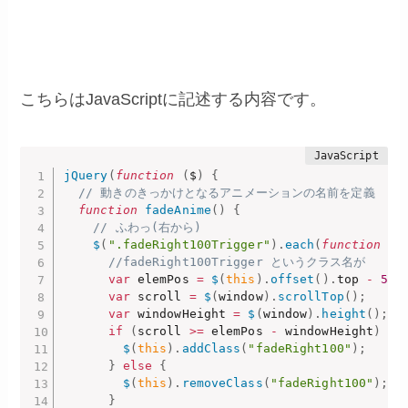
こちらはJavaScriptに記述する内容です。
jQuery
(
function
(
$
)
{
// 動きのきっかけとなるアニメーションの名前を定義
function
fadeAnime
(
)
{
// ふわっ(右から)
$
(
".fadeRight100Trigger"
)
.
each
(
function
(
)
//fadeRight100Trigger というクラス名が
var
 elemPos 
=
$
(
this
)
.
offset
(
)
.
top 
-
50
;
var
 scroll 
=
$
(
window
)
.
scrollTop
(
)
;
var
 windowHeight 
=
$
(
window
)
.
height
(
)
;
if
(
scroll 
>=
 elemPos 
-
 windowHeight
)
{
$
(
this
)
.
addClass
(
"fadeRight100"
)
;
}
else
{
$
(
this
)
.
removeClass
(
"fadeRight100"
)
;
}