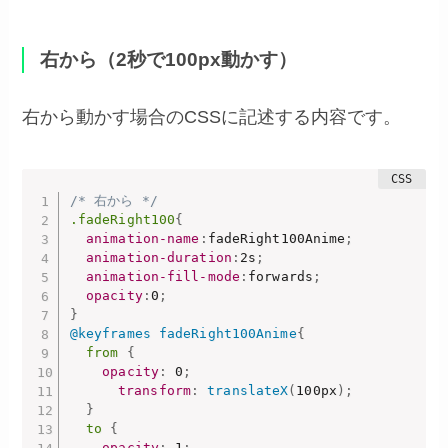
右から（2秒で100px動かす）
右から動かす場合のCSSに記述する内容です。
/* 右から */
.fadeRight100
{
animation-name
:
fadeRight100Anime
;
animation-duration
:
2s
;
animation-fill-mode
:
forwards
;
opacity
:
0
;
}
@keyframes
 fadeRight100Anime
{
from
{
opacity
:
 0
;
transform
:
translateX
(
100px
)
;
}
to
{
opacity
:
 1
;