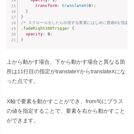
transform
:
translateX
(
0
)
;
}
}
/* スクロールをしたら出現する要素にはじめに透過0を指定　*
.fadeRight100Trigger
{
opacity
:
 0
;
}
上から動かす場合、下から動かす場合と異なる箇
所は11行目の指定がtranslateYからtranslateXにな
った点です。
X軸で要素を動かすことができ、from句にプラス
の値を指定することで、要素を右から動かすこと
ができます。