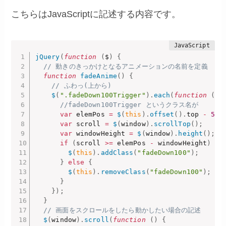
こちらはJavaScriptに記述する内容です。
jQuery
(
function
(
$
)
{
// 動きのきっかけとなるアニメーションの名前を定義
function
fadeAnime
(
)
{
// ふわっ(上から)
$
(
".fadeDown100Trigger"
)
.
each
(
function
(
)
//fadeDown100Trigger というクラス名が
var
 elemPos 
=
$
(
this
)
.
offset
(
)
.
top 
-
50
;
var
 scroll 
=
$
(
window
)
.
scrollTop
(
)
;
var
 windowHeight 
=
$
(
window
)
.
height
(
)
;
if
(
scroll 
>=
 elemPos 
-
 windowHeight
)
{
$
(
this
)
.
addClass
(
"fadeDown100"
)
;
}
else
{
$
(
this
)
.
removeClass
(
"fadeDown100"
)
;
}
}
)
;
}
// 画面をスクロールをしたら動かしたい場合の記述
$
(
window
)
.
scroll
(
function
(
)
{