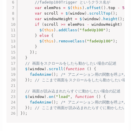
//fadeUp100Trigger というクラス名が
var
 elemPos 
=
$
(
this
)
.
offset
(
)
.
top 
-
50
;
var
 scroll 
=
$
(
window
)
.
scrollTop
(
)
;
var
 windowHeight 
=
$
(
window
)
.
height
(
)
;
if
(
scroll 
>=
 elemPos 
-
 windowHeight
)
{
$
(
this
)
.
addClass
(
"fadeUp100"
)
;
}
else
{
$
(
this
)
.
removeClass
(
"fadeUp100"
)
;
}
}
)
;
}
// 画面をスクロールをしたら動かしたい場合の記述
$
(
window
)
.
scroll
(
function
(
)
{
fadeAnime
(
)
;
/* アニメーション用の関数を呼ぶ*/
}
)
;
// ここまで画面をスクロールをしたら動かしたい場合
// 画面が読み込まれたらすぐに動かしたい場合の記述
$
(
window
)
.
on
(
"load"
,
function
(
)
{
fadeAnime
(
)
;
/* アニメーション用の関数を呼ぶ*/
}
)
;
// ここまで画面が読み込まれたらすぐに動かしたい場
}
)
;