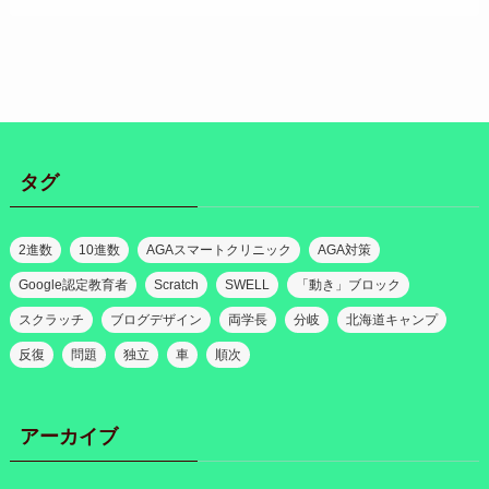
タグ
2進数
10進数
AGAスマートクリニック
AGA対策
Google認定教育者
Scratch
SWELL
「動き」ブロック
スクラッチ
ブログデザイン
両学長
分岐
北海道キャンプ
反復
問題
独立
車
順次
アーカイブ