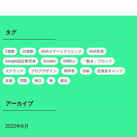
タグ
2進数
10進数
AGAスマートクリニック
AGA対策
Google認定教育者
Scratch
SWELL
「動き」ブロック
スクラッチ
ブログデザイン
両学長
分岐
北海道キャンプ
反復
問題
独立
車
順次
アーカイブ
2022年6月