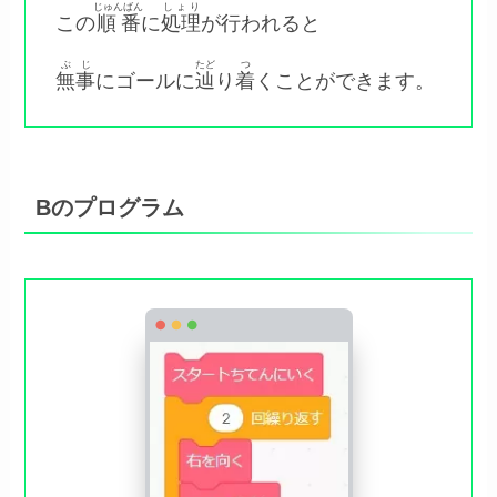
じゅんばん
しょり
この
順番
に
処理
が行われると
ぶじ
たど
つ
無事
にゴールに
辿
り
着
くことができます。
Bのプログラム