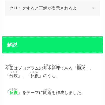
クリックすると正解が表示されるよ
解説
こんかい
きほんしょり
じゅんじ
今回
はプログラムの
基本処理
である「
順次
」、
ぶんき
はんぷく
「
分岐
」、「
反復
」のうち、
はんぷく
もんだい
「
反復
」をテーマに
問題
を作成しました
。