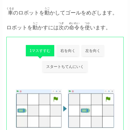
くるま
うご
車
のロボットを
動
かしてゴールをめざします。
うご
つぎ
めいれい
つか
ロボットを
動
かすには
次
の
命令
を
使
います。
1マスすすむ
右を向く
左を向く
スタートちてんにいく