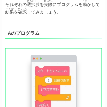
せんたくし
じっさい
うご
それぞれの
選択肢
を
実際
にプログラムを
動
かして
けっか
かくにん
結果
を
確認
してみましょう。
Aのプログラム