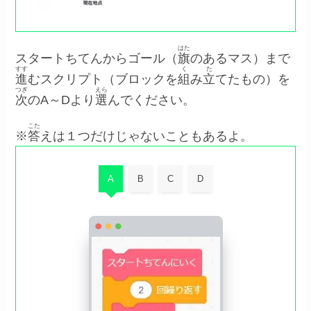
はた
スタートちてんからゴール（
旗
のあるマス）まで
すす
く
た
進
むスクリプト（ブロックを
組
み
立
てたもの）を
つぎ
えら
次
のA～Dより
選
んでください。
こた
※
答
えは１つだけじゃないこともあるよ。
A
B
C
D