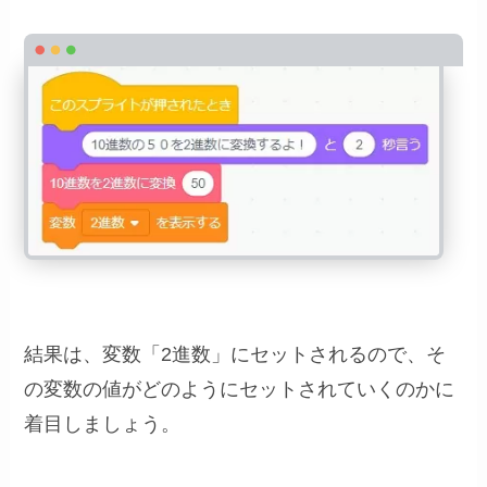
結果は、変数「2進数」にセットされるので、そ
の変数の値がどのようにセットされていくのかに
着目しましょう。