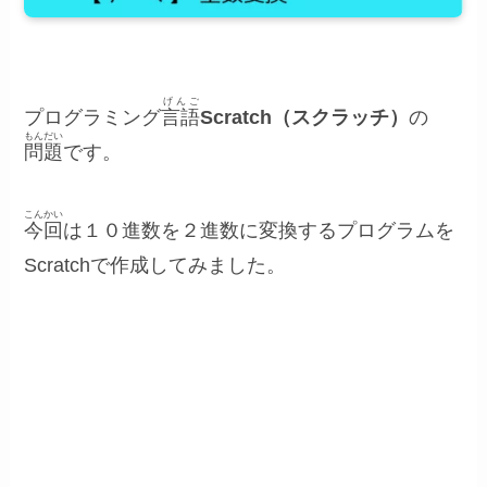
げんご
プログラミング
言語
Scratch（スクラッチ）
の
もんだい
問題
です。
こんかい
今回
は１０進数を２進数に変換するプログラムを
Scratchで作成してみました。