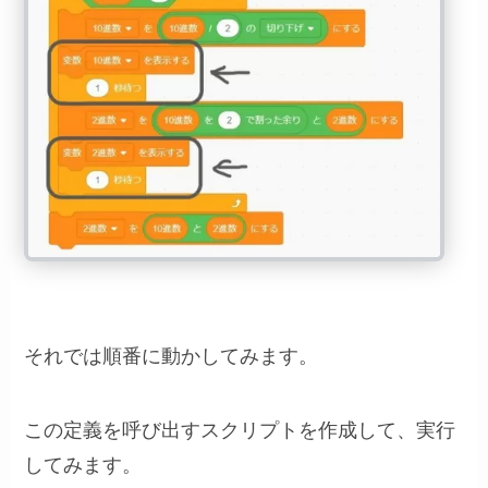
それでは順番に動かしてみます。
この定義を呼び出すスクリプトを作成して、実行
してみます。