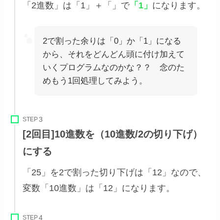
「2進数」は「1」＋「」で
「1」
になります。
2で割った余りは「0」か「1」になる
から、それをどんどん頭に付け加えて
いくプログラムなのかな？？ 念のた
めもう1回処理してみよう。
STEP
[2回目]10進数を（10進数/2の切り下げ）
にする
「25」を2で割った切り下げは「12」なので、
変数「10進数」は「12」になります。
STEP