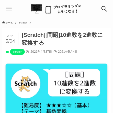
ホーム
Scratch
[Scratch][問題]10進数を2進数に
2021
5/04
変換する
2021年4月27日
2021年5月4日
Scratch