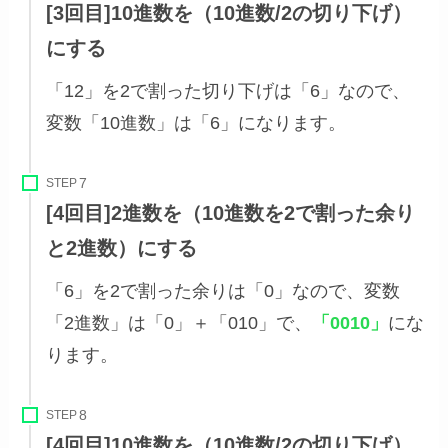
[3回目]10進数を（10進数/2の切り下げ）
にする
「12」を2で割った切り下げは「6」なので、
変数「10進数」は「6」になります。
STEP
[4回目]2進数を（10進数を2で割った余り
と2進数）にする
「6」を2で割った余りは「0」なので、変数
「2進数」は「0」＋「010」で、
「0010」
にな
ります。
STEP
[4回目]10進数を（10進数/2の切り下げ）