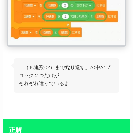
「（10進数<2）まで繰り返す」の中のブ
ロック２つだけが
それぞれ違っているよ
正解