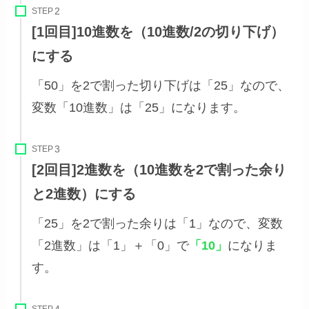
STEP
[1回目]10進数を（10進数/2の切り下げ）
にする
「50」を2で割った切り下げは「25」なので、
変数「10進数」は「25」になります。
STEP
[2回目]2進数を（10進数を2で割った余り
と2進数）にする
「25」を2で割った余りは「1」なので、変数
「2進数」は「1」＋「0」で
「10」
になりま
す。
STEP