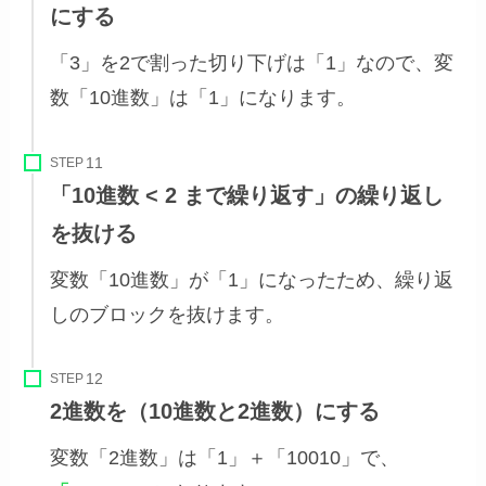
にする
「3」を2で割った切り下げは「1」なので、変
数「10進数」は「1」になります。
STEP
「10進数 < 2 まで繰り返す」の繰り返し
を抜ける
変数「10進数」が「1」になったため、繰り返
しのブロックを抜けます。
STEP
2進数を（10進数と2進数）にする
変数「2進数」は「1」＋「10010」で、