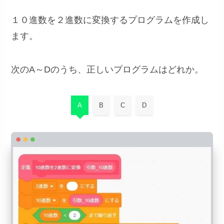
１０進数を２進数に変換するプログラムを作成し
ます。
次のA～Dのうち、正しいプログラムはどれか。
A
B
C
D