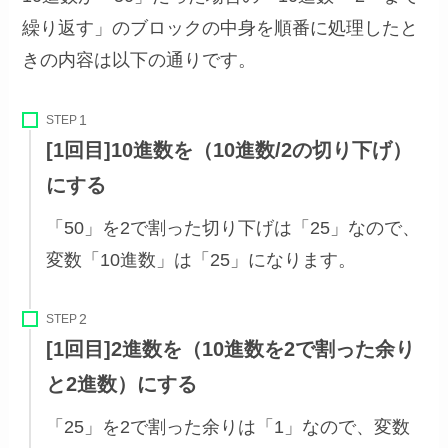
繰り返す」のブロックの中身を順番に処理したと
きの内容は以下の通りです。
STEP
[1回目]10進数を（10進数/2の切り下げ）
にする
「50」を2で割った切り下げは「25」なので、
変数「10進数」は「25」になります。
STEP
[1回目]2進数を（10進数を2で割った余り
と2進数）にする
「25」を2で割った余りは「1」なので、変数