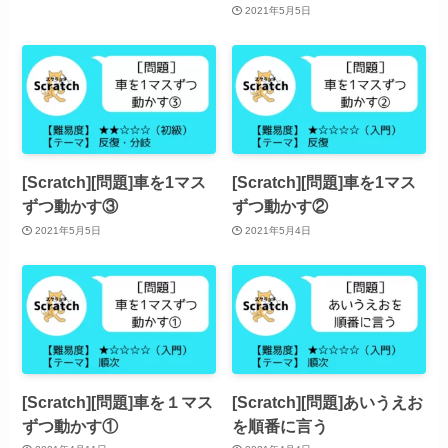
2021年5月5日
[Scratch][問題]車を1マス
[Scratch][問題]車を1マス
ずつ動かす③
ずつ動かす②
2021年5月5日
2021年5月4日
[Scratch][問題]車を１マス
[Scratch][問題]あいうえお
ずつ動かす①
を順番に言う