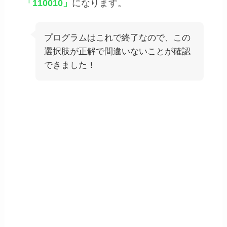
「110010」
になります。
プログラムはこれで終了なので、この
選択肢が正解で間違いないことが確認
できました！